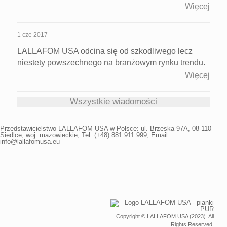
Więcej
1 cze 2017
LALLAFOM USA odcina się od szkodliwego lecz
niestety powszechnego na branżowym rynku trendu.
Więcej
Wszystkie wiadomości
Przedstawicielstwo
LALLAFOM USA
w Polsce: ul.
Brzeska 97A
,
08-110
Siedlce
,
woj. mazowieckie
, Tel: (+48)
881 911 999
, Email:
info@lallafomusa.eu
Copyright © LALLAFOM USA (2023). All
Rights Reserved.