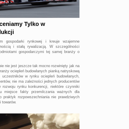
Oceniamy Tylko w
ukcji
em gospodarki rynkowej i kreuje wzajemne
nością i stałą rywalizacją. W szczególności
podmiotami gospodarczymi tej samej branży o
e nie jest jeszcze tak mocno rozwinięty jak na
branży ociepleń budowlanych pianką natryskową
i uczestników w rynku ociepleń budowlanych,
centów, nie ma zależności jednych producentów
ozwoju rynku konkurencji, niektóre czynniki
u miejsce fakty przemilczania ważnych dla
ub praktyk rozpowszechniania nie prawdziwych
i towarów.