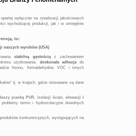
partej wyłącznie na rywalizacji jakościowych
ści wychodzącej produkcji, jak i w umiejętnie
encją, to:
ji naszych wyrobów (USA)
kowana
stabilną gęstością
z zachowaniem
 okresu użytkowania,
doskonała adhezja
do
dzie freonu, formaldehydów, VOC i innych
kalnie” tj. w krajach, gdzie stosowane są dane
daszy pianką PUR
,
izolacji ścian
,
elewacji
i
 problemy termo i hydroizolacyjne dowolnych
produktów konkurencyjnych, występujących na