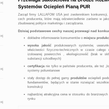
ej
Systemów Ociepleń Pianą PUR
Zarząd firmy LALLAFOM USA jest zwolennikiem konkurencji, o
cech producenta, które mają odzwierciedlenie zarówno w jako
zbudowanej polityce marketingu i zarządzania.
Dzisiaj podstawowe cechy naszej przewagi nad konkur
ej
dokładne informowanie konsumentów o
miejscu produkc
wysoka jakość
produkowanych systemów, uwarun
właściwości fizyczno-technicznych w czasie całego
izolowanej powierzchni ,
ekologiczność
(brak w skła
substancji szkodliwych)
certyfikacja
nie tylko w państwie producenta, ale też „lo
ej
systemy poliuretanowe
stały dostęp do pełnej gamy
produktów
ociepleń pod
fundamentów
, będących w stanie rozwiązać wszelkie
konstrukcji
najbardziej
atrakcyjna cena
w stosunku do branżowych 
rynku
ej