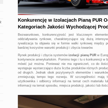
Konkurencję w Izolacjach Pianą PUR 
R
Kategoriach Jakości Wychodzącej Prod
Bezwarunkowo, konkurencyjność jest kluczowym element
oddziaływania rynkowe, charakteryzujące się dużą intensyw
rywalizacja ta objawia się w formie walki rynkowej między 
bardziej korzystne warunki produkcji i zbycia towarów.
Rynek produkcji i zbycia systemów
izolacji pianą PUR
w Europi
kontynencie amerykańskim. Pomimo tego i tu o konkurencji w 
mówić już można. Ponieważ nie ma ograniczeń, co do ilośc
występuje wystarczająco duża liczba produktów różnych produ
od drugich. Jednak obok pozytywnych elementów i warunków r
zmniejszają tempo tego rozwoju. W szczególności mają t
użytkownika i odbiorcy informacji na temat cech materiału l
informacji na temat sposobu, miejsca produkcji, jakości lub ilośc