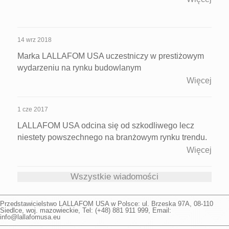
14 wrz 2018
Marka LALLAFOM USA uczestniczy w prestiżowym
wydarzeniu na rynku budowlanym
Więcej
1 cze 2017
LALLAFOM USA odcina się od szkodliwego lecz
niestety powszechnego na branżowym rynku trendu.
Więcej
Wszystkie wiadomości
Przedstawicielstwo
LALLAFOM USA
w Polsce: ul.
Brzeska 97A
,
08-110
Siedlce
,
woj. mazowieckie
, Tel: (+48)
881 911 999
, Email:
info@lallafomusa.eu