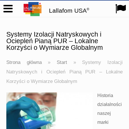
Lallafom USA
®
Systemy Izolacji Natryskowych i
Ociepleń Pianą PUR – Lokalne
Korzyści o Wymiarze Globalnym
Strona główna
»
Start
»
Systemy Izolacji
Natryskowych i Ociepleń Pianą PUR – Lokalne
Korzyści o Wymiarze Globalnym
Historia
działalności
naszej
marki