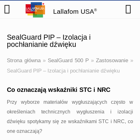
Lallafom USA
®
SealGuard PIP – Izolacja i
pochłanianie dźwięku
Strona główna
»
SealGuard 500 P
»
Zastosowanie
»
SealGuard PIP – Izolacja i pochłanianie dźwięku
Co oznaczają wskaźniki STC i NRC
Przy wyborze materiałów wygłuszających często w
określeniach technicznych wygłuszenia i izolacji
dźwięku spotykamy się ze wskaźnikami STC i NRC, co
one oznaczają?