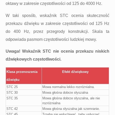
oktawy w zakresie częstotliwości od 125 do 4000 Hz.
W taki sposób, wskaźnik STC ocenia skuteczność
przekazu dźwięku w zakresie częstotliwości od 125 Hz
do 400 Hz, przez przegrody konstrukcji. Skala ta
odpowiada pasmom częstotliwości ludzkiej mowy.
Uwaga! Wskaźnik STC nie ocenia przekazu niskich
dźwiękowych częstotliwości.
Klasa przenoszenia
Efekt dźwiękowy
dźwięku
STC 25
Mowa normalna lekko rozróżnialna.
STC 30
Mowa głośna dobrze słyszalna
STC 35
Mowa głośna dobrze słyszalna, ale nie
rozróżnialna
STC 42
Mowa głośna słyszalna jak szemranie.
STC 45
Trzeba się wsłuchiwać, żeby usłyszeć