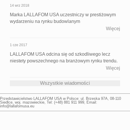
14 wrz 2018
Marka LALLAFOM USA uczestniczy w prestiżowym
wydarzeniu na rynku budowlanym
Więcej
1 cze 2017
LALLAFOM USA odcina się od szkodliwego lecz
niestety powszechnego na branżowym rynku trendu.
Więcej
Wszystkie wiadomości
Przedstawicielstwo
LALLAFOM USA
w Polsce: ul.
Brzeska 97A
,
08-110
Siedlce
,
woj. mazowieckie
, Tel: (+48)
881 911 999
, Email:
info@lallafomusa.eu