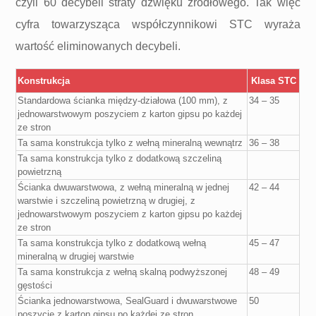
czyli 60 decybeli straty dźwięku źródłowego. Tak więc
cyfra towarzysząca współczynnikowi STC wyraża
wartość eliminowanych decybeli.
Konstrukcja
Klasa STC
Standardowa ścianka między-działowa (100 mm), z
34 – 35
jednowarstwowym poszyciem z karton gipsu po każdej
ze stron
Ta sama konstrukcja tylko z wełną mineralną wewnątrz
36 – 38
Ta sama konstrukcja tylko z dodatkową szczeliną
powietrzną
Ścianka dwuwarstwowa, z wełną mineralną w jednej
42 – 44
warstwie i szczeliną powietrzną w drugiej, z
jednowarstwowym poszyciem z karton gipsu po każdej
ze stron
Ta sama konstrukcja tylko z dodatkową wełną
45 – 47
mineralną w drugiej warstwie
Ta sama konstrukcja z wełną skalną podwyższonej
48 – 49
gęstości
Ścianka jednowarstwowa, SealGuard i dwuwarstwowe
50
poszycie z karton gipsu po każdej ze stron