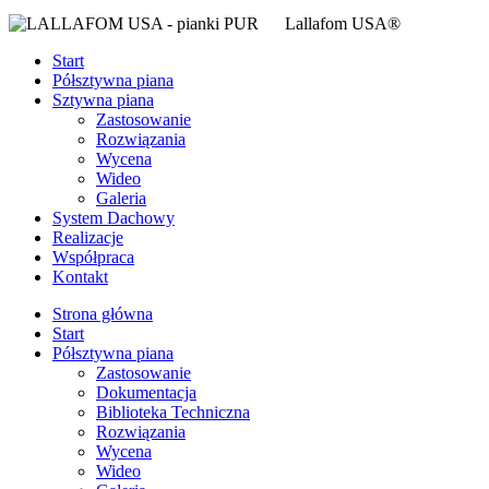
Lallafom USA
®
Start
Półsztywna piana
Sztywna piana
Zastosowanie
Rozwiązania
Wycena
Wideo
Galeria
System Dachowy
Realizacje
Współpraca
Kontakt
Strona główna
Start
Półsztywna piana
Zastosowanie
Dokumentacja
Biblioteka Techniczna
Rozwiązania
Wycena
Wideo