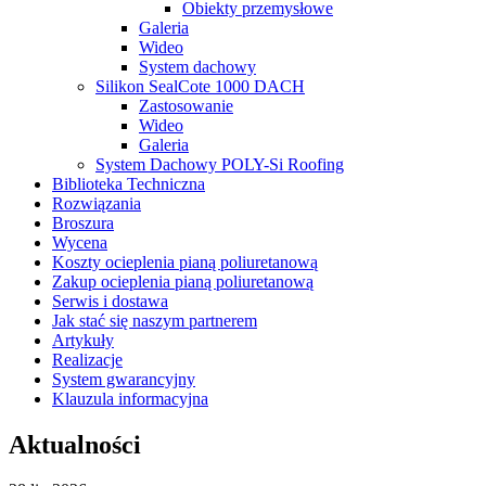
Obiekty przemysłowe
Galeria
Wideo
System dachowy
Silikon SealCote 1000 DACH
Zastosowanie
Wideo
Galeria
System Dachowy POLY-Si Roofing
Biblioteka Techniczna
Rozwiązania
Broszura
Wycena
Koszty ocieplenia pianą poliuretanową
Zakup ocieplenia pianą poliuretanową
Serwis i dostawa
Jak stać się naszym partnerem
Artykuły
Realizacje
System gwarancyjny
Klauzula informacyjna
Aktualności