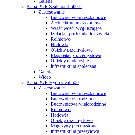
Galeria
Piana PUR SealGuard 500 P
Zastosowanie
Budownictwo mieszkaniowe
Architektura mieszkaniowa
Właściwości wygłuszające
Izolacja i pochłanianie dźwięku
Rolnictwo
Hodowla
Obiekty przemysłowe
Eksploatacja przemysłowa
Obiekty edukacyjne
Infrastruktura społeczna
Galeria
Wideo
Piana PUR HydroCeal 500
Zastosowanie
Budownictwo mieszkaniowe
Budownictwo rodzinne
Budownictwo wielorodzinne
Rolnictwo
Hodowla
Obiekty przemysłowe
Magazyny przemysłowe
Infrastruktura przesyłowa