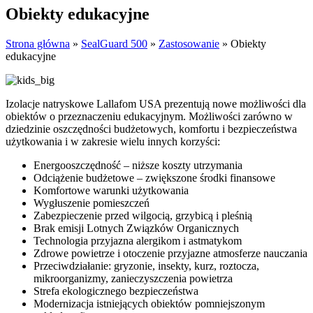
Obiekty edukacyjne
Strona główna
»
SealGuard 500
»
Zastosowanie
»
Obiekty
edukacyjne
Izolacje natryskowe Lallafom USA prezentują nowe możliwości dla
obiektów o przeznaczeniu edukacyjnym. Możliwości zarówno w
dziedzinie oszczędności budżetowych, komfortu i bezpieczeństwa
użytkowania i w zakresie wielu innych korzyści:
Energooszczędność – niższe koszty utrzymania
Odciążenie budżetowe – zwiększone środki finansowe
Komfortowe warunki użytkowania
Wygłuszenie pomieszczeń
Zabezpieczenie przed wilgocią, grzybicą i pleśnią
Brak emisji Lotnych Związków Organicznych
Technologia przyjazna alergikom i astmatykom
Zdrowe powietrze i otoczenie przyjazne atmosferze nauczania
Przeciwdziałanie: gryzonie, insekty, kurz, roztocza,
mikroorganizmy, zanieczyszczenia powietrza
Strefa ekologicznego bezpieczeństwa
Modernizacja istniejących obiektów pomniejszonym