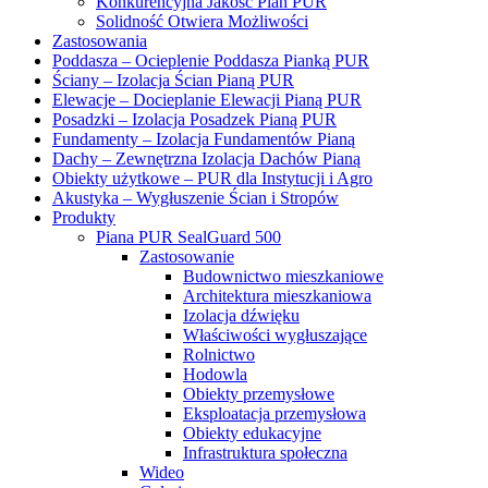
Konkurencyjna Jakość Pian PUR
Solidność Otwiera Możliwości
Zastosowania
Poddasza – Ocieplenie Poddasza Pianką PUR
Ściany – Izolacja Ścian Pianą PUR
Elewacje – Docieplanie Elewacji Pianą PUR
Posadzki – Izolacja Posadzek Pianą PUR
Fundamenty – Izolacja Fundamentów Pianą
Dachy – Zewnętrzna Izolacja Dachów Pianą
Obiekty użytkowe – PUR dla Instytucji i Agro
Akustyka – Wygłuszenie Ścian i Stropów
Produkty
Piana PUR SealGuard 500
Zastosowanie
Budownictwo mieszkaniowe
Architektura mieszkaniowa
Izolacja dźwięku
Właściwości wygłuszające
Rolnictwo
Hodowla
Obiekty przemysłowe
Eksploatacja przemysłowa
Obiekty edukacyjne
Infrastruktura społeczna
Wideo