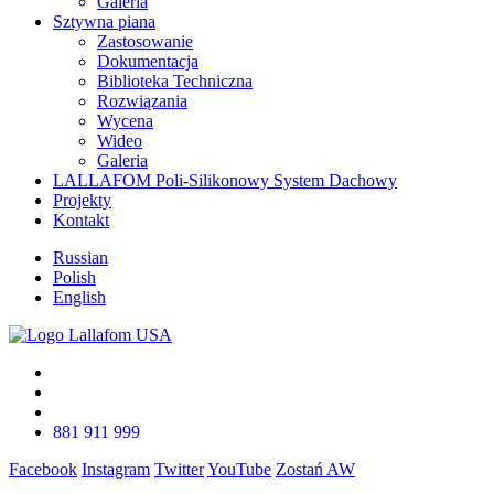
Galeria
Sztywna piana
Zastosowanie
Dokumentacja
Biblioteka Techniczna
Rozwiązania
Wycena
Wideo
Galeria
LALLAFOM Poli-Silikonowy System Dachowy
Projekty
Kontakt
Russian
Polish
English
881 911 999
Facebook
Instagram
Twitter
YouTube
Zostań AW