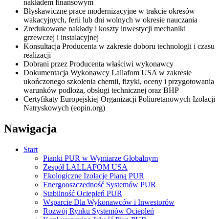
nakładem finansowym
Błyskawiczne prace modernizacyjne w trakcie okresów
wakacyjnych, ferii lub dni wolnych w okresie nauczania
Zredukowane nakłady i koszty inwestycji mechaniki
grzewczej i instalacyjnej
Konsultacja Producenta w zakresie doboru technologii i czasu
realizacji
Dobrani przez Producenta właściwi wykonawcy
Dokumentacja Wykonawcy Lallafom USA w zakresie
ukończonego szkolenia chemii, fizyki, oceny i przygotowania
warunków podłoża, obsługi technicznej oraz BHP
Certyfikaty Europejskiej Organizacji Poliuretanowych Izolacji
Natryskowych (eopin.org)
Nawigacja
Start
Pianki PUR w Wymiarze Globalnym
Zespół LALLAFOM USA
Ekologiczne Izolacje Pianą PUR
Energooszczedność Systemów PUR
Stabilność Ociepleń PUR
Wsparcie Dla Wykonawców i Inwestorów
Rozwój Rynku Systemów Ociepleń