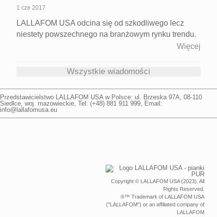
1 cze 2017
LALLAFOM USA odcina się od szkodliwego lecz
niestety powszechnego na branżowym rynku trendu.
Więcej
Wszystkie wiadomości
Przedstawicielstwo
LALLAFOM USA
w Polsce: ul.
Brzeska 97A
,
08-110
Siedlce
,
woj. mazowieckie
, Tel: (+48)
881 911 999
, Email:
info@lallafomusa.eu
Copyright © LALLAFOM USA (2023). All
Rights Reserved.
®™ Trademark of LALLAFOM USA
("LALLAFOM") or an affiliated company of
LALLAFOM