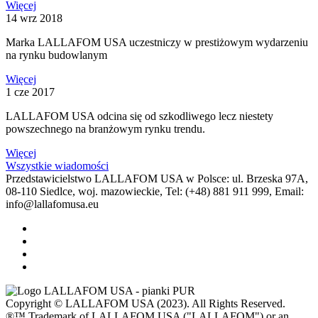
Więcej
14 wrz 2018
Marka LALLAFOM USA uczestniczy w prestiżowym wydarzeniu
na rynku budowlanym
Więcej
1 cze 2017
LALLAFOM USA odcina się od szkodliwego lecz niestety
powszechnego na branżowym rynku trendu.
Więcej
Wszystkie wiadomości
Przedstawicielstwo
LALLAFOM USA
w Polsce: ul.
Brzeska 97A
,
08-110
Siedlce
,
woj. mazowieckie
, Tel: (+48)
881 911 999
, Email:
info@lallafomusa.eu
Copyright © LALLAFOM USA (2023). All Rights Reserved.
®™ Trademark of LALLAFOM USA ("LALLAFOM") or an