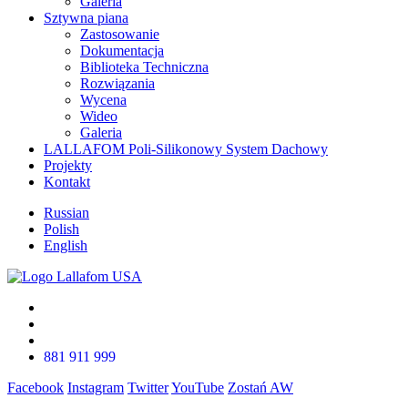
Galeria
Sztywna piana
Zastosowanie
Dokumentacja
Biblioteka Techniczna
Rozwiązania
Wycena
Wideo
Galeria
LALLAFOM Poli-Silikonowy System Dachowy
Projekty
Kontakt
Russian
Polish
English
881 911 999
Facebook
Instagram
Twitter
YouTube
Zostań AW