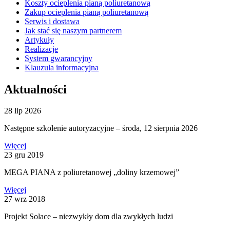
Koszty ocieplenia pianą poliuretanową
Zakup ocieplenia pianą poliuretanową
Serwis i dostawa
Jak stać się naszym partnerem
Artykuły
Realizacje
System gwarancyjny
Klauzula informacyjna
Aktualności
28 lip 2026
Następne szkolenie autoryzacyjne – środa, 12 sierpnia 2026
Więcej
23 gru 2019
MEGA PIANA z poliuretanowej „doliny krzemowej”
Więcej
27 wrz 2018
Projekt Solace – niezwykły dom dla zwykłych ludzi