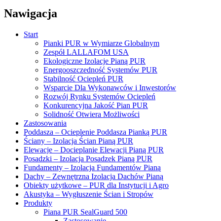
Nawigacja
Start
Pianki PUR w Wymiarze Globalnym
Zespół LALLAFOM USA
Ekologiczne Izolacje Pianą PUR
Energooszczedność Systemów PUR
Stabilność Ociepleń PUR
Wsparcie Dla Wykonawców i Inwestorów
Rozwój Rynku Systemów Ociepleń
Konkurencyjna Jakość Pian PUR
Solidność Otwiera Możliwości
Zastosowania
Poddasza – Ocieplenie Poddasza Pianką PUR
Ściany – Izolacja Ścian Pianą PUR
Elewacje – Docieplanie Elewacji Pianą PUR
Posadzki – Izolacja Posadzek Pianą PUR
Fundamenty – Izolacja Fundamentów Pianą
Dachy – Zewnętrzna Izolacja Dachów Pianą
Obiekty użytkowe – PUR dla Instytucji i Agro
Akustyka – Wygłuszenie Ścian i Stropów
Produkty
Piana PUR SealGuard 500
Zastosowanie