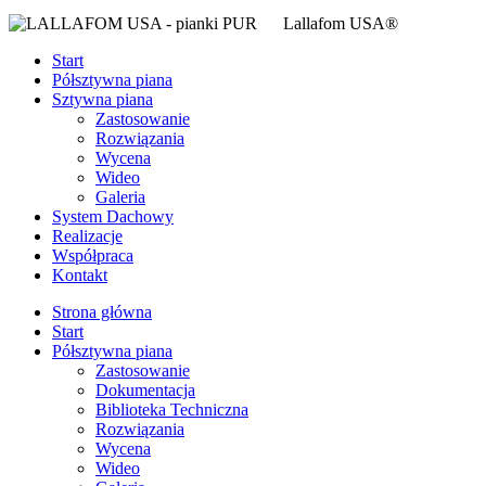
Lallafom USA
®
Start
Półsztywna piana
Sztywna piana
Zastosowanie
Rozwiązania
Wycena
Wideo
Galeria
System Dachowy
Realizacje
Współpraca
Kontakt
Strona główna
Start
Półsztywna piana
Zastosowanie
Dokumentacja
Biblioteka Techniczna
Rozwiązania
Wycena
Wideo