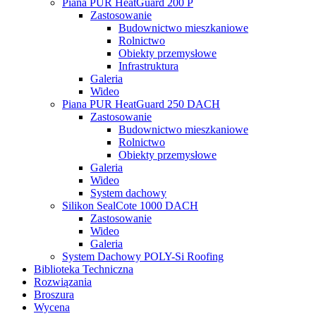
Piana PUR HeatGuard 200 P
Zastosowanie
Budownictwo mieszkaniowe
Rolnictwo
Obiekty przemysłowe
Infrastruktura
Galeria
Wideo
Piana PUR HeatGuard 250 DACH
Zastosowanie
Budownictwo mieszkaniowe
Rolnictwo
Obiekty przemysłowe
Galeria
Wideo
System dachowy
Silikon SealCote 1000 DACH
Zastosowanie
Wideo
Galeria
System Dachowy POLY-Si Roofing
Biblioteka Techniczna
Rozwiązania
Broszura
Wycena